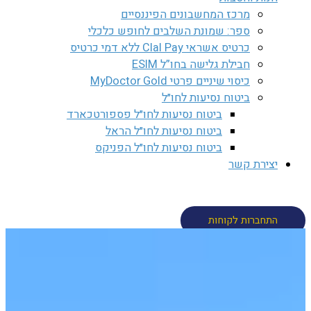
מרכז המחשבונים הפיננסיים
ספר: שמונת השלבים לחופש כלכלי
כרטיס אשראי Clal Pay ללא דמי כרטיס
חבילת גלישה בחו”ל ESIM
כיסוי שיניים פרטי MyDoctor Gold
ביטוח נסיעות לחו״ל
ביטוח נסיעות לחו״ל פספורטכארד
ביטוח נסיעות לחו״ל הראל
ביטוח נסיעות לחו״ל הפניקס
יצירת קשר
חיפוש
התחברות לקוחות