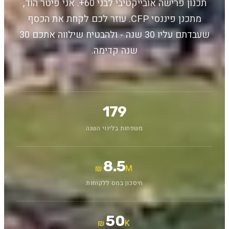
תכנון פרישה אובייקטיבי לבני 60+. אני פיטר הוד,
מתכנן פיננסי CFP. עוזר לכם לקחת את הכסף
שעבדתם עליו 30 שנה - ולהבטיח שילווה אתכם 30
שנה קדימה.
179
משפחות בליווי השנה
8.5
M ₪
חיסכון במס ללקוחות
50
K ₪