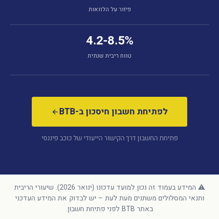
פיזור על הלוואות
4.2-8.5%
טווח ריבית שנתית
לפתיחת חשבון חיסכון ב-BTB
פתיחת החשבון דרך הקישור הייעודי של כוכב פיננסי
⚠️ המידע בעמוד זה נכון למועד עדכונו (ינואר 2026). שיעורי הריבית
ותנאי המסלולים משתנים מעת לעת – יש לבדוק את המידע העדכני
באתר BTB לפני פתיחת חשבון.