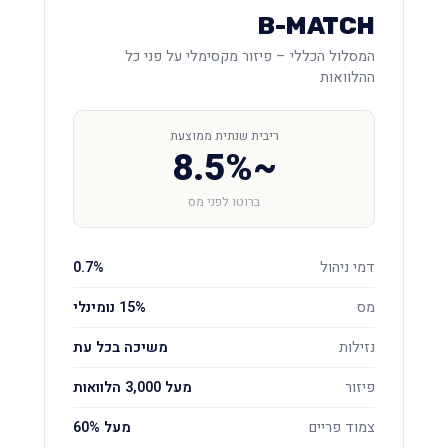
B-MATCH
המסלול הכללי – פיזור מקסימלי על פני כל
ההלוואות
ריבית שנתית ממוצעת
~8.5%
ברוטו לפני מס
דמי ניהול
0.7%
מס
15% נומינלי
נזילות
משיכה בכל עת
פיזור
מעל 3,000 הלוואות
צמוד פריים
מעל 60%