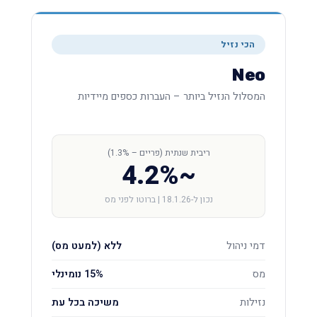
הכי נזיל
Neo
המסלול הנזיל ביותר – העברות כספים מיידיות
ריבית שנתית (פריים – 1.3%)
~4.2%
נכון ל-18.1.26 | ברוטו לפני מס
דמי ניהול
ללא (למעט מס)
מס
15% נומינלי
נזילות
משיכה בכל עת