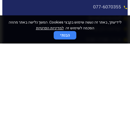
077-6070355
[email protected]
לידיעתך, באתר זה נעשה שימוש בקבצי Cookies. המשך גלישה באתר מהווה
הסכמה לשימוש זה.
למדיניות הפרטיות
המלאכה 25, עפולה
הבנתי
א׳-ה׳ / 9:00-17:00
© כל הזכויות שמורות לכוכב פיננסי 2020
התחברות מהירה
באמצעות לינק חד פעמי
שלחו לי לאימייל
לאימייל