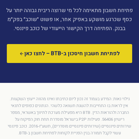
פתיחת חשבון מתאימה לכל מי שרוצה ריבית גבוהה יותר על
כסף שכרגע מושקע באפיק אחר, או פשוט ״שוכב״ בפק״מ
בבנק. הפתיחה דרך הקישור הייעודי של כוכב פיננסי.
לפתיחת חשבון חיסכון ב-BTB – לחצו כאן
גילוי נאות: המידע בעמוד זה נכון ליום כתיבתו ואינו מהווה ייעוץ השקעות.
אין לראות בו התחייבות להשגת תשואה כלשהי. הנתונים כפופים לתנאי
החברה ולהוראות הדין. BTB היא מפעילת מערכת לתיווך באשראי, מספר
רישיון 56406. פעילות P2P בישראל מוסדרת תחת חוק הפיקוח על
שירותים פיננסיים (שירותים פיננסיים מוסדרים), תשע״ו-2016. כוכב פיננסי
עשוי לקבל תמורה בגין הפניית לקוחות לפתיחת חשבון ב-BTB.