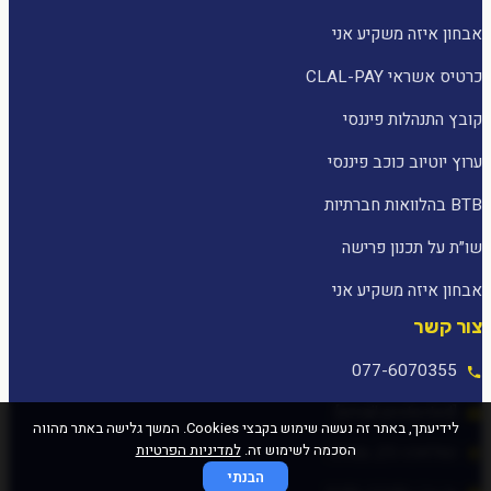
אבחון איזה משקיע אני
כרטיס אשראי CLAL-PAY
קובץ התנהלות פיננסי
ערוץ יוטיוב כוכב פיננסי
BTB בהלוואות חברתיות
שו״ת על תכנון פרישה
אבחון איזה משקיע אני
צור קשר
077-6070355
[email protected]
לידיעתך, באתר זה נעשה שימוש בקבצי Cookies. המשך גלישה באתר מהווה
הסכמה לשימוש זה.
למדיניות הפרטיות
המלאכה 25, עפולה
הבנתי