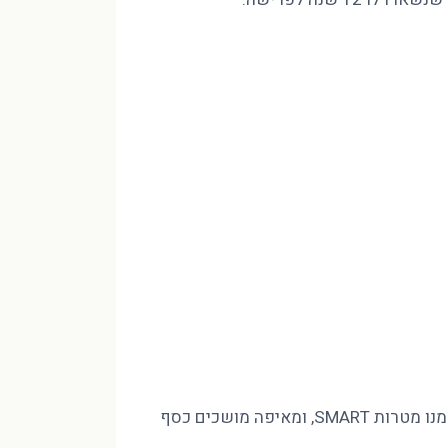
מינוס בהכנסה של 10,000 ₪ לא נסגר בחיסכון שאין לכם, אלא בסדר. פיטר הוד CFP מסביר איך בונים חזון לעשור, גוזרים ממנו מטרות SMART, ומאיפה מושכים כסף