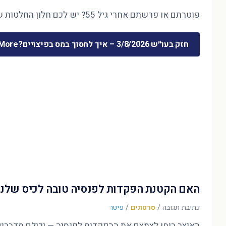
פוטרתם או פרשתם אחרי גיל 55? יש לכם חלון החלטות של חודשים ספורים — והוא קובע את 30 השנים הבאות. המדריך המלא לכסף שמשתחרר …
חזק בעו״ש 3/8/2026 – איך לחסוך במס בפיצויים?
ore »
האם הקטנת הפקדות לפנסיה טובה לכיס שלנו
כתיבת תגובה
/
סרטונים
/
פיטר
האוצר בוחן לצמצם את ההפקדות לפנסיה — וכולם מדברים על הדו