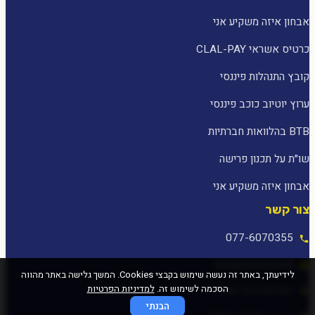
אבחון איזה משקיע אני
כרטיס אשראי CLAL-PAY
קובץ התנהלות פיננסי
ערוץ יוטיוב כוכב פיננסי
BTB בהלוואות חברתיות
שו״ת על תכנון פרישה
אבחון איזה משקיע אני
צור קשר
077-6070355
[email protected]
לידיעתך, באתר זה נעשה שימוש בקבצי Cookies. המשך גלישה באתר מהווה
הסכמה לשימוש זה.
למדיניות הפרטיות
המלאכה 25, עפולה
הבנתי