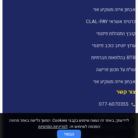
אבחון איזה משקיע אני
כרטיס אשראי CLAL-PAY
קובץ התנהלות פיננסי
ערוץ יוטיוב כוכב פיננסי
BTB בהלוואות חברתיות
שו״ת על תכנון פרישה
אבחון איזה משקיע אני
צור קשר
077-6070355
[email protected]
לידיעתך, באתר זה נעשה שימוש בקבצי Cookies. המשך גלישה באתר מהווה
הסכמה לשימוש זה.
למדיניות הפרטיות
המלאכה 25, עפולה
הבנתי