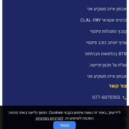
אבחון איזה משקיע אני
כרטיס אשראי CLAL-PAY
קובץ התנהלות פיננסי
ערוץ יוטיוב כוכב פיננסי
BTB בהלוואות חברתיות
שו״ת על תכנון פרישה
אבחון איזה משקיע אני
צור קשר
077-6070355
[email protected]
לידיעתך, באתר זה נעשה שימוש בקבצי Cookies. המשך גלישה באתר מהווה
הסכמה לשימוש זה.
למדיניות הפרטיות
המלאכה 25, עפולה
הבנתי