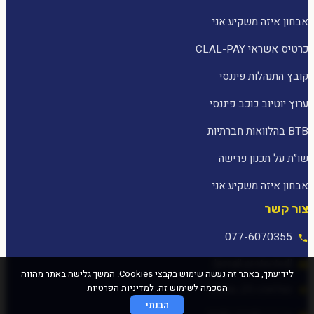
אבחון איזה משקיע אני
כרטיס אשראי CLAL-PAY
קובץ התנהלות פיננסי
ערוץ יוטיוב כוכב פיננסי
BTB בהלוואות חברתיות
שו״ת על תכנון פרישה
אבחון איזה משקיע אני
צור קשר
077-6070355
[email protected]
לידיעתך, באתר זה נעשה שימוש בקבצי Cookies. המשך גלישה באתר מהווה
הסכמה לשימוש זה.
למדיניות הפרטיות
המלאכה 25, עפולה
הבנתי