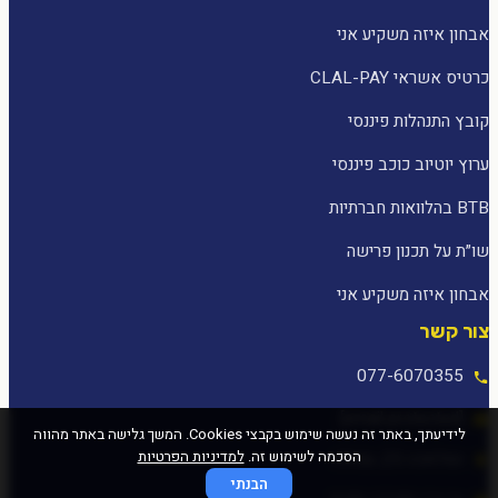
אבחון איזה משקיע אני
כרטיס אשראי CLAL-PAY
קובץ התנהלות פיננסי
ערוץ יוטיוב כוכב פיננסי
BTB בהלוואות חברתיות
שו״ת על תכנון פרישה
אבחון איזה משקיע אני
צור קשר
077-6070355
[email protected]
לידיעתך, באתר זה נעשה שימוש בקבצי Cookies. המשך גלישה באתר מהווה
הסכמה לשימוש זה.
למדיניות הפרטיות
המלאכה 25, עפולה
הבנתי