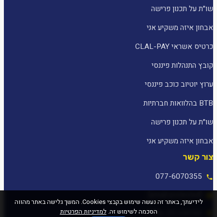
שו״ת על תכנון פרישה
אבחון איזה משקיע אני
כרטיס אשראי CLAL-PAY
קובץ התנהלות פיננסי
ערוץ יוטיוב כוכב פיננסי
BTB בהלוואות חברתיות
שו״ת על תכנון פרישה
אבחון איזה משקיע אני
צור קשר
077-6070355
[email protected]
לידיעתך, באתר זה נעשה שימוש בקבצי Cookies. המשך גלישה באתר מהווה
הסכמה לשימוש זה.
למדיניות הפרטיות
המלאכה 25, עפולה