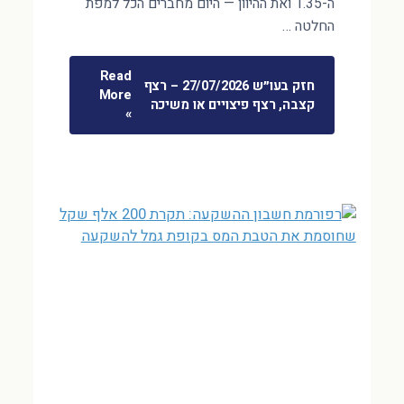
ה-1.35 ואת ההיוון — היום מחברים הכל למפת
החלטה …
Read
חזק בעו״ש 27/07/2026 – רצף
More
קצבה, רצף פיצויים או משיכה
»