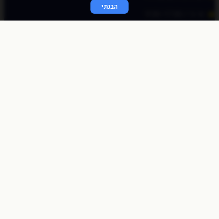
הבנתי
א׳-ה׳ / 9:00-17:00
© כל הזכויות שמורות לכוכב פיננסי 2020
התחברות מהירה
באמצעות לינק חד פעמי
שלחו לי לאימייל
לאימייל
שליחה
התחברות לאתר
שם משתמש או כתובת אימייל
סיסמה