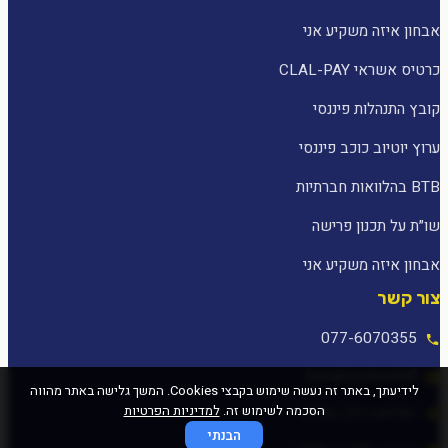
אבחון איזה משקיע אני
כרטיס אשראי CLAL-PAY
קובץ התנהלות פיננסי
ערוץ יוטיוב כוכב פיננסי
BTB בהלוואות חברתיות
שו״ת על תכנון פרישה
אבחון איזה משקיע אני
צור קשר
077-6070355
[email protected]
לידיעתך, באתר זה נעשה שימוש בקבצי Cookies. המשך גלישה באתר מהווה
הסכמה לשימוש זה.
למדיניות הפרטיות
המלאכה 25, עפולה
הבנתי