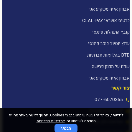
אבחון איזה משקיע אני
כרטיס אשראי CLAL-PAY
קובץ התנהלות פיננסי
ערוץ יוטיוב כוכב פיננסי
BTB בהלוואות חברתיות
שו״ת על תכנון פרישה
אבחון איזה משקיע אני
צור קשר
077-6070355
[email protected]
לידיעתך, באתר זה נעשה שימוש בקבצי Cookies. המשך גלישה באתר מהווה
הסכמה לשימוש זה.
למדיניות הפרטיות
המלאכה 25, עפולה
הבנתי