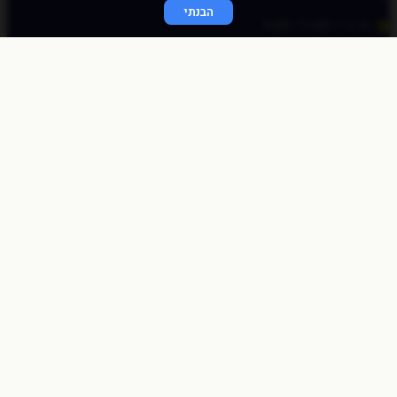
הבנתי
א׳-ה׳ / 9:00-17:00
© כל הזכויות שמורות לכוכב פיננסי 2020
התחברות מהירה
באמצעות לינק חד פעמי
שלחו לי לאימייל
לאימייל
שליחה
התחברות לאתר
שם משתמש או כתובת אימייל
סיסמה