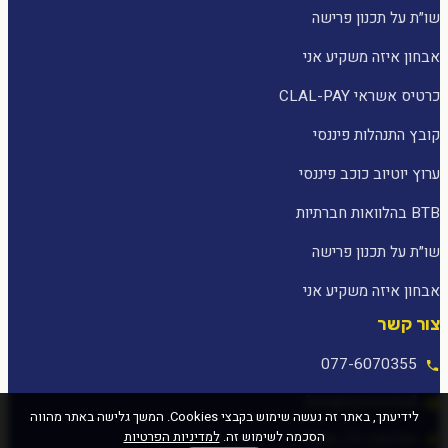
שו״ת על תכנון פרישה
אבחון איזה משקיע אני
כרטיס אשראי CLAL-PAY
קובץ התנהלות פיננסי
ערוץ יוטיוב כוכב פיננסי
BTB בהלוואות חברתיות
שו״ת על תכנון פרישה
אבחון איזה משקיע אני
צור קשר
077-6070355
[email protected]
לידיעתך, באתר זה נעשה שימוש בקבצי Cookies. המשך גלישה באתר מהווה
הסכמה לשימוש זה.
למדיניות הפרטיות
המלאכה 25, עפולה