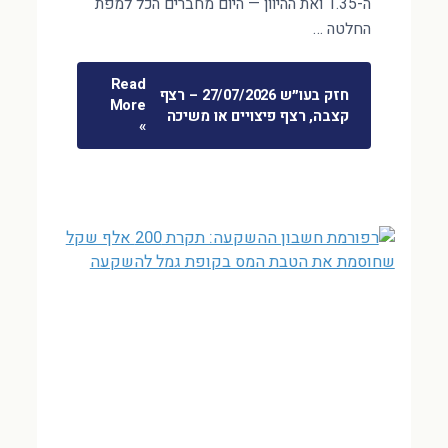
ה-1.35 ואת ההיוון — היום מחברים הכל למפת
החלטה …
Read
חזק בעו״ש 27/07/2026 – רצף
More
קצבה, רצף פיצויים או משיכה
»