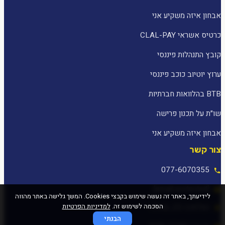
אבחון איזה משקיע אני
כרטיס אשראי CLAL-PAY
קובץ התנהלות פיננסי
ערוץ יוטיוב כוכב פיננסי
BTB בהלוואות חברתיות
שו״ת על תכנון פרישה
אבחון איזה משקיע אני
צור קשר
077-6070355
[email protected]
לידיעתך, באתר זה נעשה שימוש בקבצי Cookies. המשך גלישה באתר מהווה
הסכמה לשימוש זה.
למדיניות הפרטיות
המלאכה 25, עפולה
הבנתי