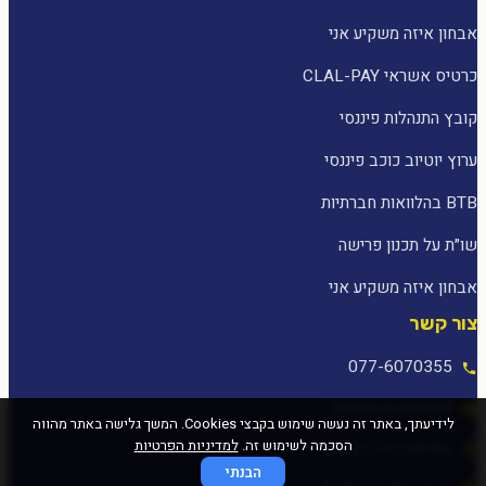
אבחון איזה משקיע אני
כרטיס אשראי CLAL-PAY
קובץ התנהלות פיננסי
ערוץ יוטיוב כוכב פיננסי
BTB בהלוואות חברתיות
שו״ת על תכנון פרישה
אבחון איזה משקיע אני
צור קשר
077-6070355
[email protected]
לידיעתך, באתר זה נעשה שימוש בקבצי Cookies. המשך גלישה באתר מהווה
הסכמה לשימוש זה.
למדיניות הפרטיות
המלאכה 25, עפולה
הבנתי