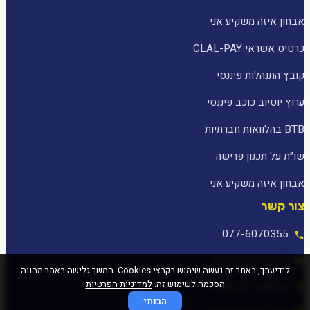
אבחון איזה משקיע אני
כרטיס אשראי CLAL-PAY
קובץ התנהלות פיננסי
ערוץ יוטיוב כוכב פיננסי
BTB בהלוואות חברתיות
שו״ת על תכנון פרישה
אבחון איזה משקיע אני
צור קשר
077-6070355
[email protected]
לידיעתך, באתר זה נעשה שימוש בקבצי Cookies. המשך גלישה באתר מהווה
הסכמה לשימוש זה.
למדיניות הפרטיות
המלאכה 25, עפולה
הבנתי