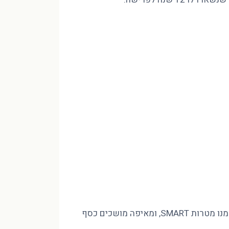
מינוס בהכנסה של 10,000 ₪ לא נסגר בחיסכון שאין לכם, אלא בסדר. פיטר הוד CFP מסביר איך בונים חזון לעשור, גוזרים ממנו מטרות SMART, ומאיפה מושכים כסף