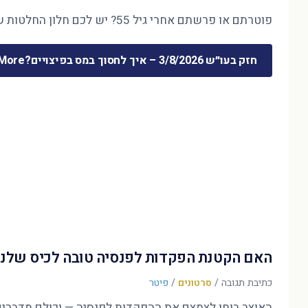
פוטרתם או פרשתם אחרי גיל 55? יש לכם חלון החלטות של חודשים ספורים — והוא קובע את 30 השנים הבאות. המדריך המלא לכסף שמשתחרר …
חזק בעו״ש 3/8/2026 – איך לחסוך במס בפיצויים?
ore »
האם הקטנת הפקדות לפנסיה טובה לכיס שלנו
כתיבת תגובה
/
סרטונים
/
פיטר
האוצר בוחן לצמצם את ההפקדות לפנסיה — וכולם מדברים על הדו