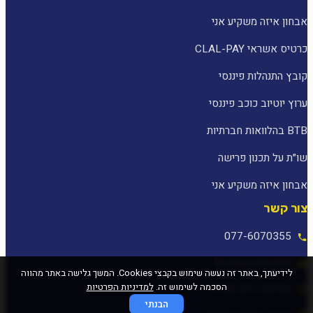
אבחון איזה משקיע אני
כרטיס אשראי CLAL-PAY
קובץ התנהלות פיננסי
ערוץ יוטיוב כוכב פיננסי
BTB בהלוואות חברתיות
שו״ת על תכנון פרישה
אבחון איזה משקיע אני
צור קשר
077-6070355
[email protected]
לידיעתך, באתר זה נעשה שימוש בקבצי Cookies. המשך גלישה באתר מהווה
הסכמה לשימוש זה.
למדיניות הפרטיות
המלאכה 25, עפולה
הבנתי