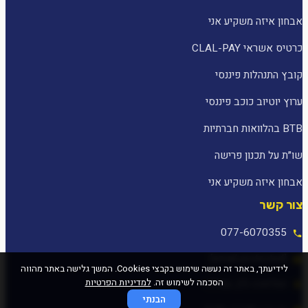
אבחון איזה משקיע אני
כרטיס אשראי CLAL-PAY
קובץ התנהלות פיננסי
ערוץ יוטיוב כוכב פיננסי
BTB בהלוואות חברתיות
שו״ת על תכנון פרישה
אבחון איזה משקיע אני
צור קשר
077-6070355
[email protected]
לידיעתך, באתר זה נעשה שימוש בקבצי Cookies. המשך גלישה באתר מהווה
הסכמה לשימוש זה.
למדיניות הפרטיות
המלאכה 25, עפולה
הבנתי