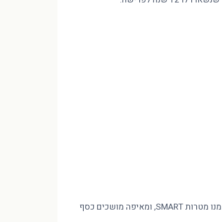
מינוס בהכנסה של 10,000 ₪ לא נסגר בחיסכון שאין לכם, אלא בסדר. פיטר הוד CFP מסביר איך בונים חזון לעשור, גוזרים ממנו מטרות SMART, ומאיפה מושכים כסף