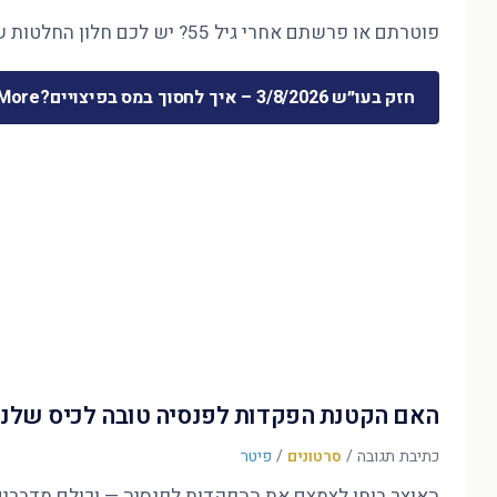
פוטרתם או פרשתם אחרי גיל 55? יש לכם חלון החלטות של חודשים ספורים — והוא קובע את 30 השנים הבאות. המדריך המלא לכסף שמשתחרר …
חזק בעו״ש 3/8/2026 – איך לחסוך במס בפיצויים?
ore »
האם הקטנת הפקדות לפנסיה טובה לכיס שלנו
כתיבת תגובה
/
סרטונים
/
פיטר
האוצר בוחן לצמצם את ההפקדות לפנסיה — וכולם מדברים על הדו