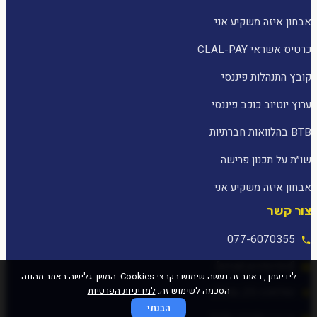
אבחון איזה משקיע אני
כרטיס אשראי CLAL-PAY
קובץ התנהלות פיננסי
ערוץ יוטיוב כוכב פיננסי
BTB בהלוואות חברתיות
שו״ת על תכנון פרישה
אבחון איזה משקיע אני
צור קשר
077-6070355
[email protected]
לידיעתך, באתר זה נעשה שימוש בקבצי Cookies. המשך גלישה באתר מהווה
הסכמה לשימוש זה.
למדיניות הפרטיות
המלאכה 25, עפולה
הבנתי