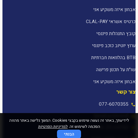
אבחון איזה משקיע אני
כרטיס אשראי CLAL-PAY
קובץ התנהלות פיננסי
ערוץ יוטיוב כוכב פיננסי
BTB בהלוואות חברתיות
שו״ת על תכנון פרישה
אבחון איזה משקיע אני
צור קשר
077-6070355
[email protected]
לידיעתך, באתר זה נעשה שימוש בקבצי Cookies. המשך גלישה באתר מהווה
הסכמה לשימוש זה.
למדיניות הפרטיות
המלאכה 25, עפולה
הבנתי