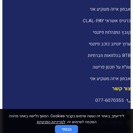
אבחון איזה משקיע אני
כרטיס אשראי CLAL-PAY
קובץ התנהלות פיננסי
ערוץ יוטיוב כוכב פיננסי
BTB בהלוואות חברתיות
שו״ת על תכנון פרישה
אבחון איזה משקיע אני
צור קשר
077-6070355
[email protected]
לידיעתך, באתר זה נעשה שימוש בקבצי Cookies. המשך גלישה באתר מהווה
הסכמה לשימוש זה.
למדיניות הפרטיות
המלאכה 25, עפולה
הבנתי