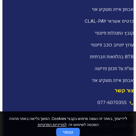
אבחון איזה משקיע אני
כרטיס אשראי CLAL-PAY
קובץ התנהלות פיננסי
ערוץ יוטיוב כוכב פיננסי
BTB בהלוואות חברתיות
שו״ת על תכנון פרישה
אבחון איזה משקיע אני
צור קשר
077-6070355
[email protected]
לידיעתך, באתר זה נעשה שימוש בקבצי Cookies. המשך גלישה באתר מהווה
הסכמה לשימוש זה.
למדיניות הפרטיות
המלאכה 25, עפולה
הבנתי