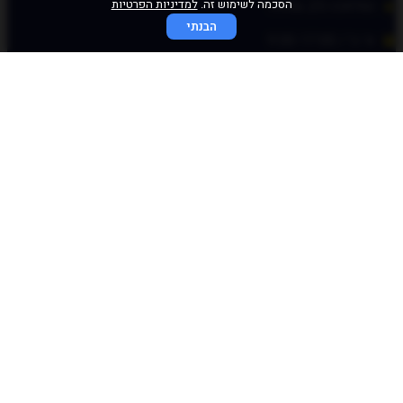
הסכמה לשימוש זה.
למדיניות הפרטיות
המלאכה 25, עפולה
הבנתי
א׳-ה׳ / 9:00-17:00
© כל הזכויות שמורות לכוכב פיננסי 2020
התחברות מהירה
באמצעות לינק חד פעמי
שלחו לי לאימייל
לאימייל
שליחה
התחברות לאתר
שם משתמש או כתובת אימייל
סיסמה