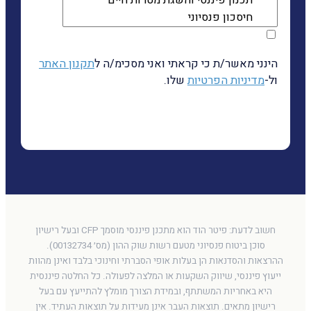
הינני מאשר/ת כי קראתי ואני מסכימ/ה ל
תקנון האתר
ול-
מדיניות הפרטיות
שלו.
שליחה
חשוב לדעת: פיטר הוד הוא מתכנן פיננסי מוסמך CFP ובעל רישיון
סוכן ביטוח פנסיוני מטעם רשות שוק ההון (מס׳ 00132734).
ההרצאות והסדנאות הן בעלות אופי הסברתי וחינוכי בלבד ואינן מהוות
ייעוץ פיננסי, שיווק השקעות או המלצה לפעולה. כל החלטה פיננסית
היא באחריות המשתתף, ובמידת הצורך מומלץ להתייעץ עם בעל
רישיון מתאים. תוצאות העבר אינן מעידות על תוצאות העתיד. אין