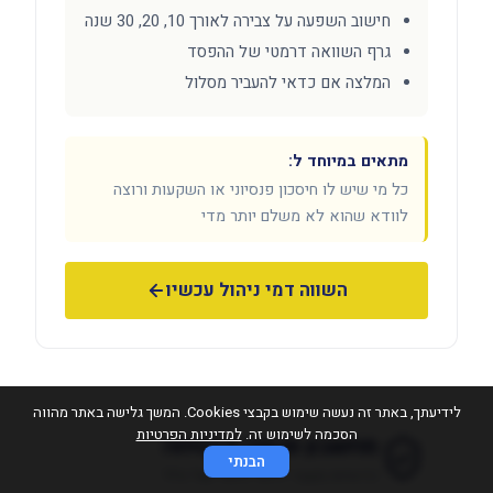
חישוב השפעה על צבירה לאורך 10, 20, 30 שנה
גרף השוואה דרמטי של ההפסד
המלצה אם כדאי להעביר מסלול
מתאים במיוחד ל:
כל מי שיש לו חיסכון פנסיוני או השקעות ורוצה
לוודא שהוא לא משלם יותר מדי
השווה דמי ניהול עכשיו
לידיעתך, באתר זה נעשה שימוש בקבצי Cookies. המשך גלישה באתר מהווה
הסכמה לשימוש זה.
למדיניות הפרטיות
מחשבון פנסיה מבטיחה
הבנתי
כדאיות מעבר לדמי ניהול של כלל