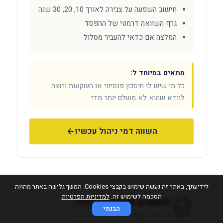
חישוב השפעה על צבירה לאורך 10, 20, 30 שנה
גרף השוואה דרמטי של ההפסד
המלצה אם כדאי להעביר מסלול
מתאים במיוחד ל:
כל מי שיש לו חיסכון פנסיוני או השקעות ורוצה
לוודא שהוא לא משלם יותר מדי
השווה דמי ניהול עכשיו
לידיעתך, באתר זה נעשה שימוש בקבצי Cookies. המשך גלישה באתר מהווה
הסכמה לשימוש זה.
למדיניות הפרטיות
מחשבון פנסיה מבטיחה
הבנתי
כדאיות מעבר לדמי ניהול של כלל