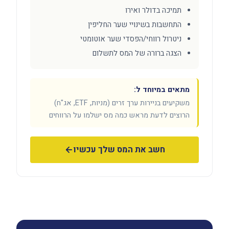
תמיכה בדולר ואירו
התחשבות בשינויי שער החליפין
ניטרול רווחי/הפסדי שער אוטומטי
הצגה ברורה של המס לתשלום
מתאים במיוחד ל:
משקיעים בניירות ערך זרים (מניות, ETF, אג"ח)
הרוצים לדעת מראש כמה מס ישלמו על הרווחים
חשב את המס שלך עכשיו