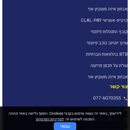
אבחון איזה משקיע אני
כרטיס אשראי CLAL-PAY
קובץ התנהלות פיננסי
ערוץ יוטיוב כוכב פיננסי
BTB בהלוואות חברתיות
שו״ת על תכנון פרישה
אבחון איזה משקיע אני
צור קשר
077-6070355
[email protected]
לידיעתך, באתר זה נעשה שימוש בקבצי Cookies. המשך גלישה באתר מהווה
הסכמה לשימוש זה.
למדיניות הפרטיות
המלאכה 25, עפולה
הבנתי