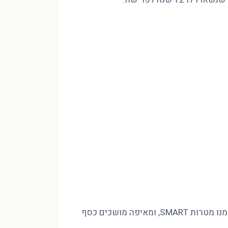
מינוס בהכנסה של 10,000 ₪ לא נסגר בחיסכון שאין לכם, אלא בסדר. פיטר הוד CFP מסביר איך בונים חזון לעשור, גוזרים ממנו מטרות SMART, ומאיפה מושכים כסף