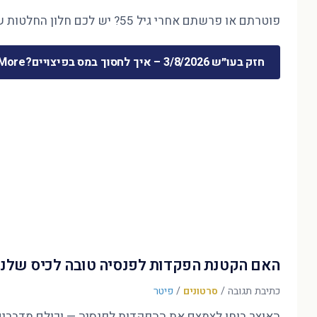
פוטרתם או פרשתם אחרי גיל 55? יש לכם חלון החלטות של חודשים ספורים — והוא קובע את 30 השנים הבאות. המדריך המלא לכסף שמשתחרר …
חזק בעו״ש 3/8/2026 – איך לחסוך במס בפיצויים?
ore »
האם הקטנת הפקדות לפנסיה טובה לכיס שלנו
כתיבת תגובה
/
סרטונים
/
פיטר
האוצר בוחן לצמצם את ההפקדות לפנסיה — וכולם מדברים על הדו