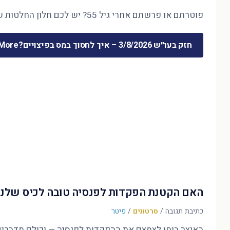
פוטרתם או פרשתם אחרי גיל 55? יש לכם חלון החלטות של חודשים ספורים — והוא קובע את 30 השנים הבאות. המדריך המלא לכסף שמשתחרר …
חזק בעו״ש 3/8/2026 – איך לחסוך במס בפיצויים?
ore »
האם הקטנת הפקדות לפנסיה טובה לכיס שלנו
כתיבת תגובה
/
סרטונים
/
פיטר
האוצר בוחן לצמצם את ההפקדות לפנסיה — וכולם מדברים על הדו