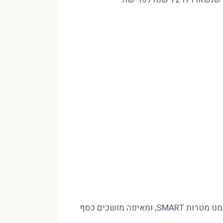
מינוס בהכנסה של 10,000 ₪ לא נסגר בחיסכון שאין לכם, אלא בסדר. פיטר הוד CFP מסביר איך בונים חזון לעשור, גוזרים ממנו מטרות SMART, ומאיפה מושכים כסף