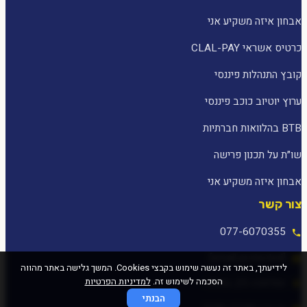
אבחון איזה משקיע אני
כרטיס אשראי CLAL-PAY
קובץ התנהלות פיננסי
ערוץ יוטיוב כוכב פיננסי
BTB בהלוואות חברתיות
שו״ת על תכנון פרישה
אבחון איזה משקיע אני
צור קשר
077-6070355
[email protected]
לידיעתך, באתר זה נעשה שימוש בקבצי Cookies. המשך גלישה באתר מהווה
הסכמה לשימוש זה.
למדיניות הפרטיות
המלאכה 25, עפולה
הבנתי