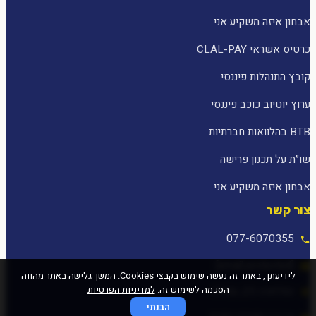
אבחון איזה משקיע אני
כרטיס אשראי CLAL-PAY
קובץ התנהלות פיננסי
ערוץ יוטיוב כוכב פיננסי
BTB בהלוואות חברתיות
שו״ת על תכנון פרישה
אבחון איזה משקיע אני
צור קשר
077-6070355
[email protected]
לידיעתך, באתר זה נעשה שימוש בקבצי Cookies. המשך גלישה באתר מהווה
הסכמה לשימוש זה.
למדיניות הפרטיות
המלאכה 25, עפולה
הבנתי