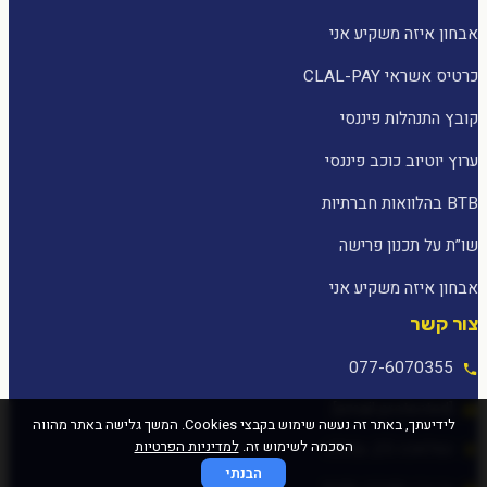
אבחון איזה משקיע אני
כרטיס אשראי CLAL-PAY
קובץ התנהלות פיננסי
ערוץ יוטיוב כוכב פיננסי
BTB בהלוואות חברתיות
שו״ת על תכנון פרישה
אבחון איזה משקיע אני
צור קשר
077-6070355
[email protected]
לידיעתך, באתר זה נעשה שימוש בקבצי Cookies. המשך גלישה באתר מהווה
הסכמה לשימוש זה.
למדיניות הפרטיות
המלאכה 25, עפולה
הבנתי