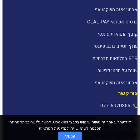
אבחון איזה משקיע אני
כרטיס אשראי CLAL-PAY
קובץ התנהלות פיננסי
ערוץ יוטיוב כוכב פיננסי
BTB בהלוואות חברתיות
שו״ת על תכנון פרישה
אבחון איזה משקיע אני
צור קשר
077-6070355
[email protected]
לידיעתך, באתר זה נעשה שימוש בקבצי Cookies. המשך גלישה באתר מהווה
הסכמה לשימוש זה.
למדיניות הפרטיות
המלאכה 25, עפולה
הבנתי