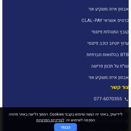
אבחון איזה משקיע אני
כרטיס אשראי CLAL-PAY
קובץ התנהלות פיננסי
ערוץ יוטיוב כוכב פיננסי
BTB בהלוואות חברתיות
שו״ת על תכנון פרישה
אבחון איזה משקיע אני
צור קשר
077-6070355
[email protected]
לידיעתך, באתר זה נעשה שימוש בקבצי Cookies. המשך גלישה באתר מהווה
הסכמה לשימוש זה.
למדיניות הפרטיות
המלאכה 25, עפולה
הבנתי