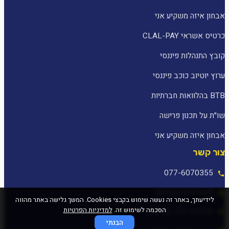
אבחון איזה משקיע אני
כרטיס אשראי CLAL-PAY
קובץ התנהלות פיננסי
ערוץ יוטיוב כוכב פיננסי
BTB בהלוואות חברתיות
שו״ת על תכנון פרישה
אבחון איזה משקיע אני
צור קשר
077-6070355
[email protected]
לידיעתך, באתר זה נעשה שימוש בקבצי Cookies. המשך גלישה באתר מהווה
הסכמה לשימוש זה.
למדיניות הפרטיות
המלאכה 25, עפולה
הבנתי