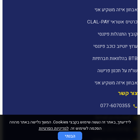
אבחון איזה משקיע אני
כרטיס אשראי CLAL-PAY
קובץ התנהלות פיננסי
ערוץ יוטיוב כוכב פיננסי
BTB בהלוואות חברתיות
שו״ת על תכנון פרישה
אבחון איזה משקיע אני
צור קשר
077-6070355
[email protected]
לידיעתך, באתר זה נעשה שימוש בקבצי Cookies. המשך גלישה באתר מהווה
הסכמה לשימוש זה.
למדיניות הפרטיות
המלאכה 25, עפולה
הבנתי