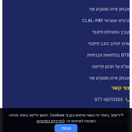
אבחון איזה משקיע אני
כרטיס אשראי CLAL-PAY
קובץ התנהלות פיננסי
ערוץ יוטיוב כוכב פיננסי
BTB בהלוואות חברתיות
שו״ת על תכנון פרישה
אבחון איזה משקיע אני
צור קשר
077-6070355
[email protected]
לידיעתך, באתר זה נעשה שימוש בקבצי Cookies. המשך גלישה באתר מהווה
הסכמה לשימוש זה.
למדיניות הפרטיות
המלאכה 25, עפולה
הבנתי