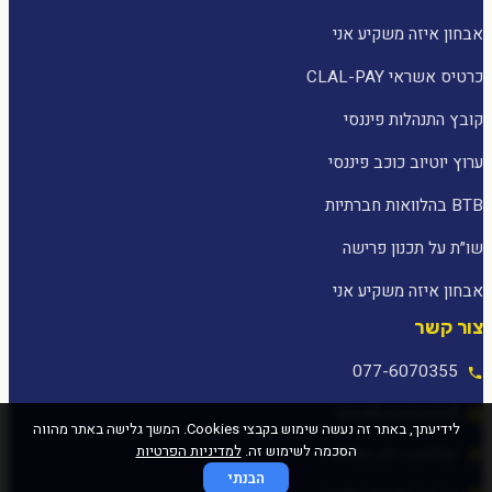
אבחון איזה משקיע אני
כרטיס אשראי CLAL-PAY
קובץ התנהלות פיננסי
ערוץ יוטיוב כוכב פיננסי
BTB בהלוואות חברתיות
שו״ת על תכנון פרישה
אבחון איזה משקיע אני
צור קשר
077-6070355
[email protected]
לידיעתך, באתר זה נעשה שימוש בקבצי Cookies. המשך גלישה באתר מהווה
הסכמה לשימוש זה.
למדיניות הפרטיות
המלאכה 25, עפולה
הבנתי