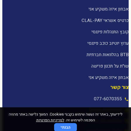
אבחון איזה משקיע אני
כרטיס אשראי CLAL-PAY
קובץ התנהלות פיננסי
ערוץ יוטיוב כוכב פיננסי
BTB בהלוואות חברתיות
שו״ת על תכנון פרישה
אבחון איזה משקיע אני
צור קשר
077-6070355
[email protected]
לידיעתך, באתר זה נעשה שימוש בקבצי Cookies. המשך גלישה באתר מהווה
הסכמה לשימוש זה.
למדיניות הפרטיות
המלאכה 25, עפולה
הבנתי