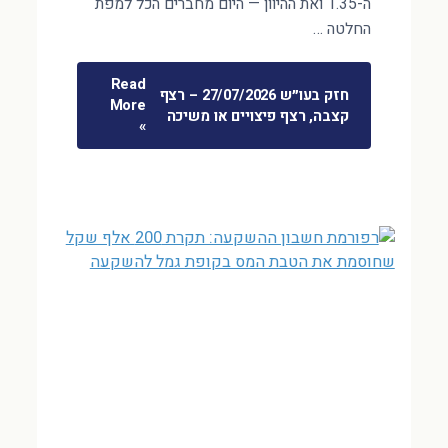
ה-1.35 ואת ההיוון — היום מחברים הכל למפת
החלטה …
Read
חזק בעו״ש 27/07/2026 – רצף
More
קצבה, רצף פיצויים או משיכה
»