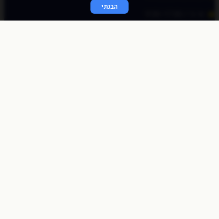
הבנתי
א׳-ה׳ / 9:00-17:00
© כל הזכויות שמורות לכוכב פיננסי 2020
התחברות מהירה
באמצעות לינק חד פעמי
שלחו לי לאימייל
לאימייל
שליחה
התחברות לאתר
שם משתמש או כתובת אימייל
סיסמה