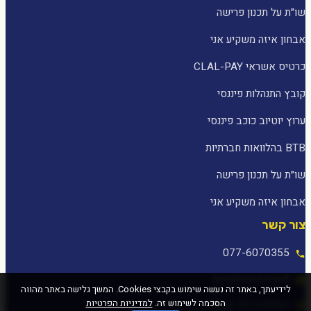
שו״ת על תכנון פרישה
אבחון איזה משקיע אני
כרטיס אשראי CLAL-PAY
קובץ התנהלות פיננסי
ערוץ יוטיוב כוכב פיננסי
BTB בהלוואות חברתיות
שו״ת על תכנון פרישה
אבחון איזה משקיע אני
צור קשר
077-6070355
[email protected]
לידיעתך, באתר זה נעשה שימוש בקבצי Cookies. המשך גלישה באתר מהווה
הסכמה לשימוש זה.
למדיניות הפרטיות
המלאכה 25, עפולה