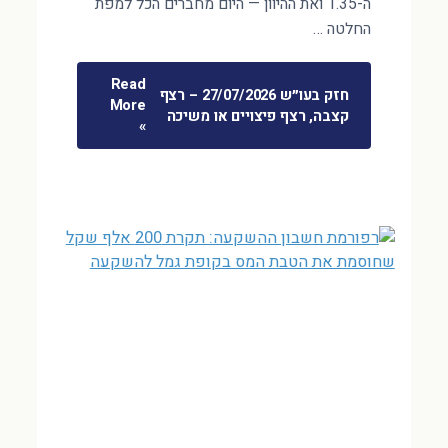
ה-1.35 ואת ההיוון — היום מחברים הכל למפת
החלטה …
Read
חזק בעו״ש 27/07/2026 – רצף
More
קצבה, רצף פיצויים או משיכה
»