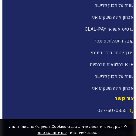
שו״ת על תכנון פרישה
אבחון איזה משקיע אני
כרטיס אשראי CLAL-PAY
קובץ התנהלות פיננסי
ערוץ יוטיוב כוכב פיננסי
BTB בהלוואות חברתיות
שו״ת על תכנון פרישה
אבחון איזה משקיע אני
צור קשר
077-6070355
[email protected]
לידיעתך, באתר זה נעשה שימוש בקבצי Cookies. המשך גלישה באתר מהווה
הסכמה לשימוש זה.
למדיניות הפרטיות
המלאכה 25, עפולה