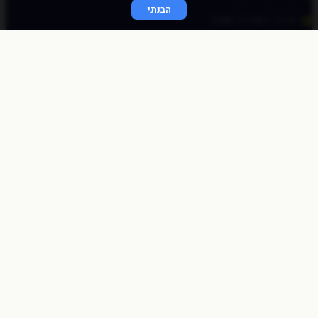
הבנתי
א׳-ה׳ / 9:00-17:00
© כל הזכויות שמורות לכוכב פיננסי 2020
התחברות מהירה
באמצעות לינק חד פעמי
שלחו לי לאימייל
לאימייל
שליחה
התחברות לאתר
שם משתמש או כתובת אימייל
סיסמה