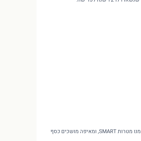
מינוס בהכנסה של 10,000 ₪ לא נסגר בחיסכון שאין לכם, אלא בסדר. פיטר הוד CFP מסביר איך בונים חזון לעשור, גוזרים ממנו מטרות SMART, ומאיפה מושכים כסף