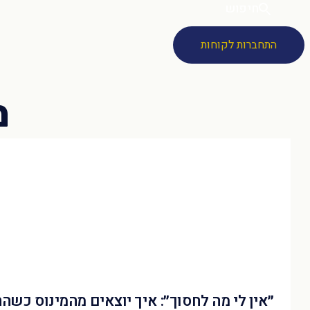
חיפוש
התחברות לקוחות
״אין לי מה לחסוך״: איך יוצאים מהמינוס כשה