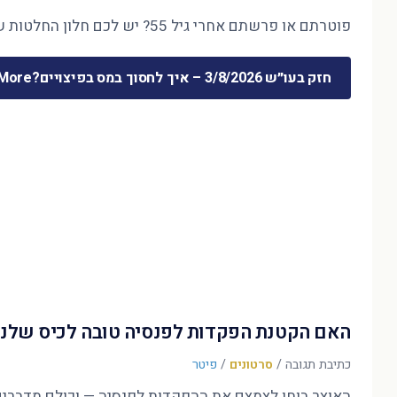
פוטרתם או פרשתם אחרי גיל 55? יש לכם חלון החלטות של חודשים ספורים — והוא קובע את 30 השנים הבאות. המדריך המלא לכסף שמשתחרר …
חזק בעו״ש 3/8/2026 – איך לחסוך במס בפיצויים?
ore »
האם הקטנת הפקדות לפנסיה טובה לכיס שלנו
כתיבת תגובה
/
סרטונים
/
פיטר
האוצר בוחן לצמצם את ההפקדות לפנסיה — וכולם מדברים על הדו