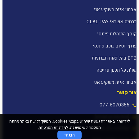
אבחון איזה משקיע אני
כרטיס אשראי CLAL-PAY
קובץ התנהלות פיננסי
ערוץ יוטיוב כוכב פיננסי
BTB בהלוואות חברתיות
שו״ת על תכנון פרישה
אבחון איזה משקיע אני
צור קשר
077-6070355
[email protected]
לידיעתך, באתר זה נעשה שימוש בקבצי Cookies. המשך גלישה באתר מהווה
הסכמה לשימוש זה.
למדיניות הפרטיות
המלאכה 25, עפולה
הבנתי