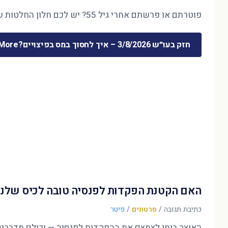
פוטרתם או פרשתם אחרי גיל 55? יש לכם חלון החלטות של חודשים ספורים — והוא קובע את 30 השנים הבאות. המדריך המלא לכסף שמשתחרר …
חזק בעו״ש 3/8/2026 – איך לחסוך במס בפיצויים?
ore »
האם הקטנת הפקדות לפנסיה טובה לכיס שלנו
כתיבת תגובה
/
סרטונים
/
פיטר
האוצר בוחן לצמצם את ההפקדות לפנסיה — וכולם מדברים על הדו