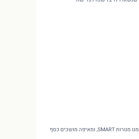
מינוס בהכנסה של 10,000 ₪ לא נסגר בחיסכון שאין לכם, אלא בסדר. פיטר הוד CFP מסביר איך בונים חזון לעשור, גוזרים ממנו מטרות SMART, ומאיפה מושכים כסף