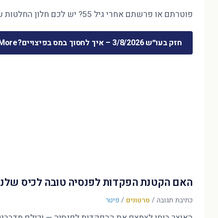
פוטרתם או פרשתם אחרי גיל 55? יש לכם חלון החלטות של חודשים ספורים — והוא קובע את 30 השנים הבאות. המדריך המלא לכסף שמשתחרר …
חזק בעו״ש 3/8/2026 – איך לחסוך במס בפיצויים?
ore »
האם הקטנת הפקדות לפנסיה טובה לכיס שלנו
כתיבת תגובה
/
סרטונים
/
פיטר
האוצר בוחן לצמצם את ההפקדות לפנסיה — וכולם מדברים על הדו