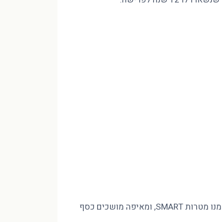
מינוס בהכנסה של 10,000 ₪ לא נסגר בחיסכון שאין לכם, אלא בסדר. פיטר הוד CFP מסביר איך בונים חזון לעשור, גוזרים ממנו מטרות SMART, ומאיפה מושכים כסף