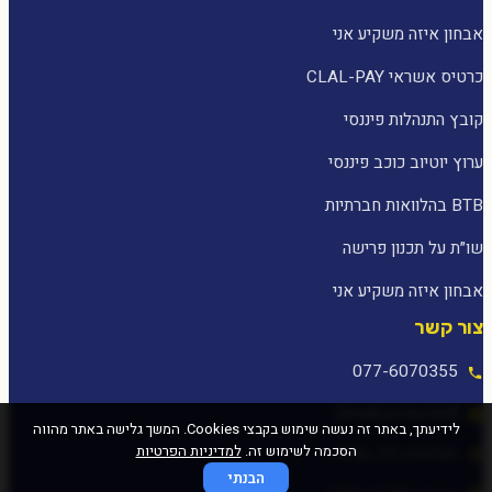
אבחון איזה משקיע אני
כרטיס אשראי CLAL-PAY
קובץ התנהלות פיננסי
ערוץ יוטיוב כוכב פיננסי
BTB בהלוואות חברתיות
שו״ת על תכנון פרישה
אבחון איזה משקיע אני
צור קשר
077-6070355
[email protected]
לידיעתך, באתר זה נעשה שימוש בקבצי Cookies. המשך גלישה באתר מהווה
הסכמה לשימוש זה.
למדיניות הפרטיות
המלאכה 25, עפולה
הבנתי