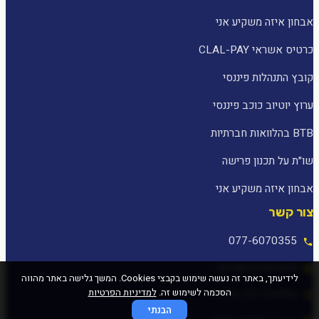
אבחון איזה משקיע אני
כרטיס אשראי CLAL-PAY
קובץ התנהלות פיננסי
ערוץ יוטיוב כוכב פיננסי
BTB בהלוואות חברתיות
שו״ת על תכנון פרישה
אבחון איזה משקיע אני
צור קשר
077-6070355
[email protected]
לידיעתך, באתר זה נעשה שימוש בקבצי Cookies. המשך גלישה באתר מהווה
הסכמה לשימוש זה.
למדיניות הפרטיות
המלאכה 25, עפולה
הבנתי