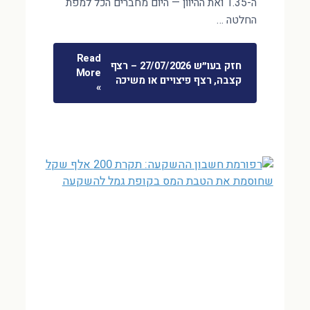
ה-1.35 ואת ההיוון — היום מחברים הכל למפת
החלטה …
Read
חזק בעו״ש 27/07/2026 – רצף
More
קצבה, רצף פיצויים או משיכה
»