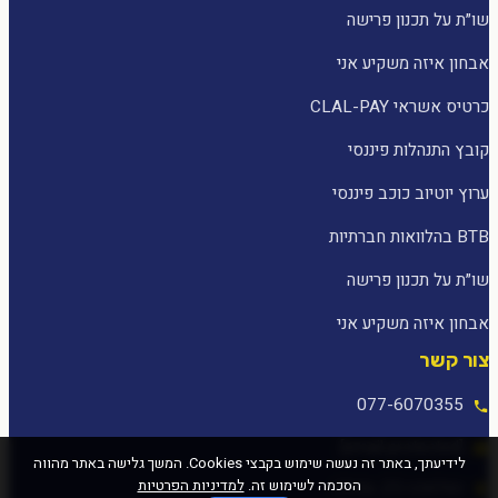
שו״ת על תכנון פרישה
אבחון איזה משקיע אני
כרטיס אשראי CLAL-PAY
קובץ התנהלות פיננסי
ערוץ יוטיוב כוכב פיננסי
BTB בהלוואות חברתיות
שו״ת על תכנון פרישה
אבחון איזה משקיע אני
צור קשר
077-6070355
[email protected]
לידיעתך, באתר זה נעשה שימוש בקבצי Cookies. המשך גלישה באתר מהווה
הסכמה לשימוש זה.
למדיניות הפרטיות
המלאכה 25, עפולה