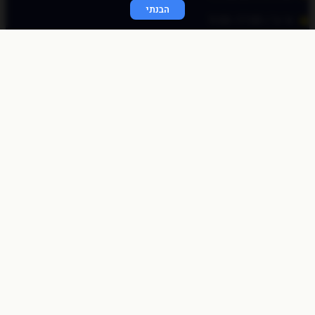
הבנתי
א׳-ה׳ / 9:00-17:00
© כל הזכויות שמורות לכוכב פיננסי 2020
התחברות מהירה
באמצעות לינק חד פעמי
שלחו לי לאימייל
לאימייל
שליחה
התחברות לאתר
שם משתמש או כתובת אימייל
סיסמה