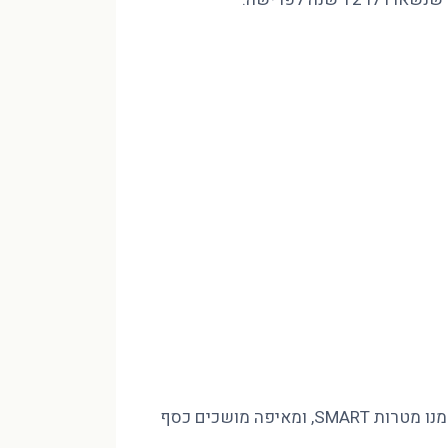
מינוס בהכנסה של 10,000 ₪ לא נסגר בחיסכון שאין לכם, אלא בסדר. פיטר הוד CFP מסביר איך בונים חזון לעשור, גוזרים ממנו מטרות SMART, ומאיפה מושכים כסף