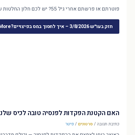
פוטרתם או פרשתם אחרי גיל 55? יש לכם חלון החלטות של חודשים ספורים — והוא קובע את 30 השנים הבאות. המדריך המלא לכסף שמשתחרר …
חזק בעו״ש 3/8/2026 – איך לחסוך במס בפיצויים?
ore »
האם הקטנת הפקדות לפנסיה טובה לכיס שלנו
כתיבת תגובה
/
סרטונים
/
פיטר
האוצר בוחן לצמצם את ההפקדות לפנסיה — וכולם מדברים על הדו